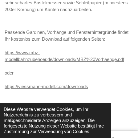
sehr scharfes Bastelmesser sowie Schleifpapier (mindestens
200er Körnung) um Kanten nachzuarbeiten.
Passende Gardinen, Vorhänge und Fensterhintergründe findet
Ihr kostenlos zum Download auf folgenden Seiten:
https://www.mbz-
modellbahnzubehoer.de/downloads/MBZ%20Vorhaenge.pdf
oder
https://viessmann-modell.com/downloads
Diese Website verwendet Cookies, um Ihr
© 2021 - 2026 StepsWorld
Nutzererlebnis zu verbessern und
Mit Unterstützung von
Webador
maßgeschneiderte Anzeigen anzuzeigen. Die
fortgesetzte Nutzung dieser Website bestätigt Ihre
Zustimmung zur Verwendung von Cookies.