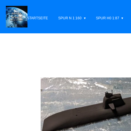
Zum
Hauptinhalt
STARTSEITE
SPUR N 1:160
SPUR H0 1:87
springen