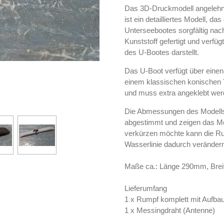
Das 3D-Druckmodell angelehn
ist ein detailliertes Modell, d
Unterseebootes sorgfältig nac
Kunststoff gefertigt und verfügt
des U-Bootes darstellt.
Das U-Boot verfügt über eine
einem klassischen konischen T
und muss extra angeklebt wer
Die Abmessungen des Modells 
abgestimmt und zeigen das Mod
verkürzen möchte kann die Ru
Wasserlinie dadurch verändern
Maße ca.: Länge 290mm, Bre
Lieferumfang
1 x Rumpf komplett mit Aufba
1 x Messingdraht (Antenne)