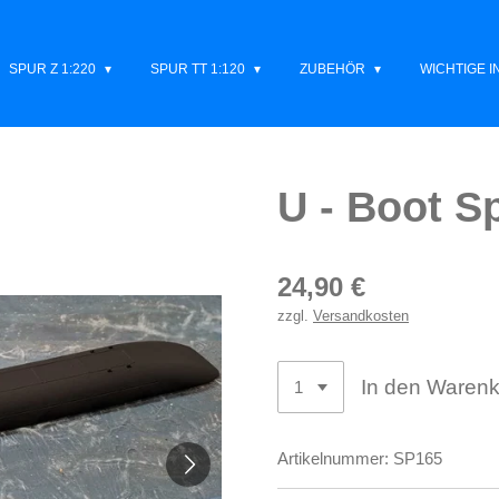
SPUR Z 1:220
SPUR TT 1:120
ZUBEHÖR
WICHTIGE 
U - Boot S
24,90 €
zzgl.
Versandkosten
In den Waren
Artikelnummer:
SP165