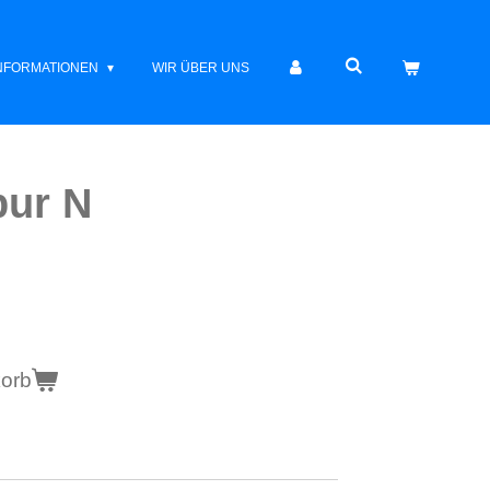
INFORMATIONEN
WIR ÜBER UNS
pur N
korb