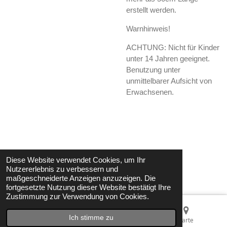
erstellt werden.
Warnhinweis!
ACHTUNG: Nicht für Kinder
unter 14 Jahren geeignet.
Benutzung unter
unmittelbarer Aufsicht von
Erwachsenen.
Diese Website verwendet Cookies, um Ihr
© 2021 - 2026 StepsWorld
Nutzererlebnis zu verbessern und
Mit Unterstützung von
Webador
maßgeschneiderte Anzeigen anzuzeigen. Die
fortgesetzte Nutzung dieser Website bestätigt Ihre
Zustimmung zur Verwendung von Cookies.
Ich stimme zu
E-Mail
Telefon
Karte