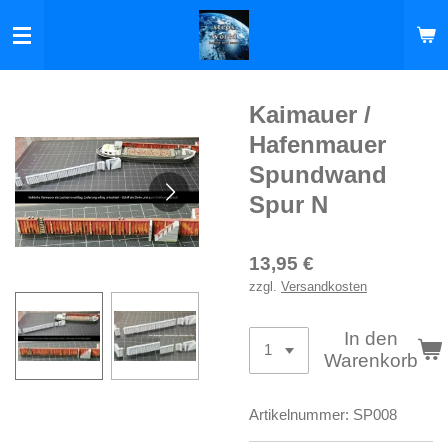
Zum
Hauptinhalt
springen
Kaimauer /
Hafenmauer
Spundwand
Spur N
13,95 €
zzgl.
Versandkosten
In den
Warenkorb
Artikelnummer:
SP008