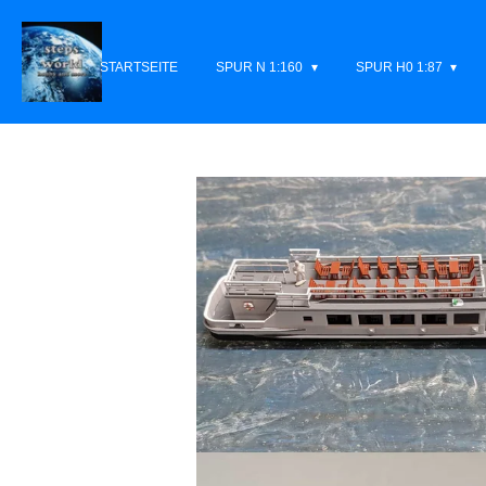
Zum
Hauptinhalt
STARTSEITE
SPUR N 1:160
SPUR H0 1:87
springen