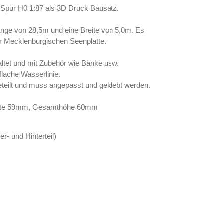
r Spur H0 1:87 als 3D Druck Bausatz.
Länge von 28,5m und eine Breite von 5,0m. Es
der Mecklenburgischen Seenplatte.
taltet und mit Zubehör wie Bänke usw.
flache Wasserlinie.
eteilt und muss angepasst und geklebt werden.
eite 59mm, Gesamthöhe 60mm
r- und Hinterteil)