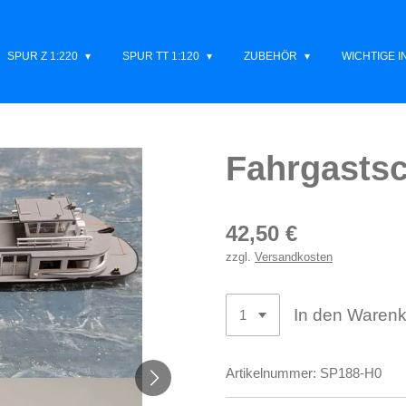
SPUR Z 1:220
SPUR TT 1:120
ZUBEHÖR
WICHTIGE 
Fahrgastsc
42,50 €
zzgl.
Versandkosten
In den Waren
Artikelnummer:
SP188-H0