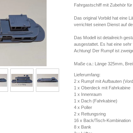
Fahrgastschiff mit Zubehör fü
Das original Vorbild hat eine 
verrichtet seinen Dienst auf 
Das Modell ist detailreich ges
ausgestattet. Es hat eine sehr 
Achtung! Der Rumpf ist zweig
Maße ca.: Länge 325mm, Br
Lieferumfang:
2 x Rumpf mit Aufbauten (Vorde
1 x Oberdeck mit Fahrkabine
1 x Innenraum
1 x Dach (Fahrkabine)
4 x Poller
2 x Rettungsring
16 x Back/Tisch-Kombination
8 x Bank