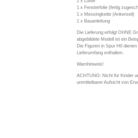
2 x Lüfter
1 x Fensterfolie (fertig zugesc
1 x Messingkette (Ankerseil)
1 x Bauanleitung
Die Lieferung erfolgt OHNE Gr
abgebildete Modell ist ein Beis
Die Figuren in Spur H0 diene
Lieferumfang enthalten.
Warnhinweis!
ACHTUNG: Nicht für Kinder un
unmittelbarer Aufsicht von Er