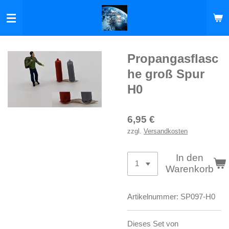
Zum
Hauptinhalt
springen
Propangasflasc
he groß Spur
H0
6,95 €
zzgl.
Versandkosten
In den
Warenkorb
Artikelnummer:
SP097-H0
Dieses Set von