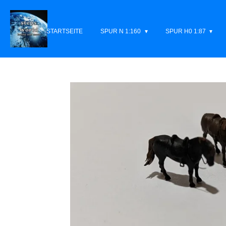
Zum
Hauptinhalt
STARTSEITE
SPUR N 1:160
SPUR H0 1:87
springen