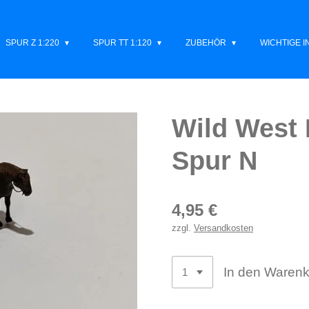
SPUR Z 1:220
SPUR TT 1:120
ZUBEHÖR
WICHTIGE 
Wild West 
Spur N
4,95 €
zzgl.
Versandkosten
In den Waren