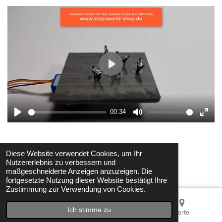
P
l
a
y
00:34
P
M
E
l
u
n
a
t
t
Diese Website verwendet Cookies, um Ihr
© 2021 - 2026 StepsWorld
y
e
e
Nutzererlebnis zu verbessern und
Mit Unterstützung von
Webador
maßgeschneiderte Anzeigen anzuzeigen. Die
r
fortgesetzte Nutzung dieser Website bestätigt Ihre
f
Zustimmung zur Verwendung von Cookies.
u
l
Ich stimme zu
E-Mail
Telefon
Karte
l